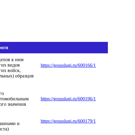
роги
цепов к ним
гих видов
https://gosuslugi.ru/600166/1
их войск,
льных) образцов
го
автомобильным
https://gosuslugi.ru/600196/1
ого значения
https://gosuslugi.ru/600179/1
ашинами и
ста)